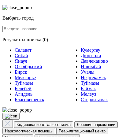
Выбрать город
Результаты поиска (0)
Салават
Кумертау
Сибай
Дюртюли
Янаул
Давлеканово
Октябрьский
Ишимбай
Бирск
Учалы
Межгорье
Нефтекамск
Туймазы
Туймазы
Белебей
Баймак
Агидель
Мелеуз
Благовещенск
Стерлитамак
Кодирование от алкоголизма
Лечение наркомании
Наркологическая помощь
Реабилитационный центр