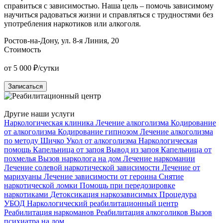
справиться с зависимостью. Наша цель – помочь зависимому
н
научиться радоваться жизни и справляться с трудностями без
п
употребления наркотиков или алкоголя.
у
Ростов-на-Дону, ул. 8-я Линия, 20
К
Стоимость
от 5 000 ₽/сутки
о
Записаться
Другие наши услуги
Наркологическая клиника
Лечение алкоголизма
Кодирование
от алкоголизма
Кодирование гипнозом
Лечение алкоголизма
по методу Шичко
Укол от алкоголизма
Наркологическая
помощь
Капельница от запоя
Вывод из запоя
Капельница от
похмелья
Вызов нарколога на дом
Лечение наркомании
Лечение солевой наркотической зависимости
Лечение от
марихуаны
Лечение зависимости от героина
Снятие
наркотической ломки
Помощь при передозировке
наркотиками
Детоксикация наркозависимых
Процедура
УБОД
Наркологический реабилитационный центр
Реабилитация наркоманов
Реабилитация алкоголиков
Вызов
психиатра на дом