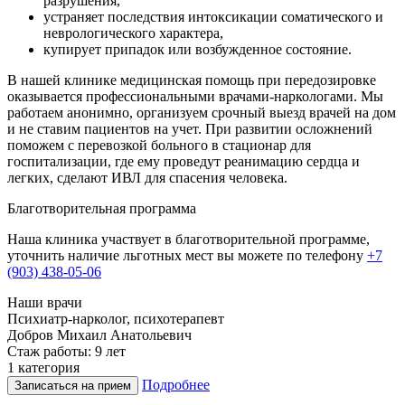
разрушения,
устраняет последствия интоксикации соматического и
неврологического характера,
купирует припадок или возбужденное состояние.
В нашей клинике медицинская помощь при передозировке
оказывается профессиональными врачами-наркологами. Мы
работаем анонимно, организуем срочный выезд врачей на дом
и не ставим пациентов на учет. При развитии осложнений
поможем с перевозкой больного в стационар для
госпитализации, где ему проведут реанимацию сердца и
легких, сделают ИВЛ для спасения человека.
Благотворительная программа
Наша клиника участвует в благотворительной программе,
уточнить наличие льготных мест вы можете по телефону
+7
(903) 438-05-06
Наши врачи
Психиатр-нарколог, психотерапевт
Г
Добров Михаил Анатольевич
Стаж работы: 9 лет
С
1 категория
В
Подробнее
Записаться на прием