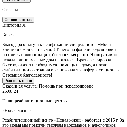
Отзывы
Оставить отзыв
Виктория Л.
А
Бирск
Благодаря опыту и квалификации специалистов «Моей
М
клиники» мой сын выжил! У него на фоне передозировки
з
начались галлюцинации, бесконечная рвота. Я оперативно
а
искала клинику с выездом нарколога. Врач среагировал
«
быстро, оказал необходимую помощь на дому, а после
в
стабилизации состояния организовал трансфер в стационар.
б
Огромная благодарность!
Раскрыть отзыв
О
Оказанная услуга:
Помощь при передозировке
0
25.08.24
Наши реабилитационные центры
«Новая жизнь»
«
Реабилитационный центр «Новая жизнь» работает с 2015 г. За
Р
это время мы помогли тысячам наркоманов и алкоголиков
О