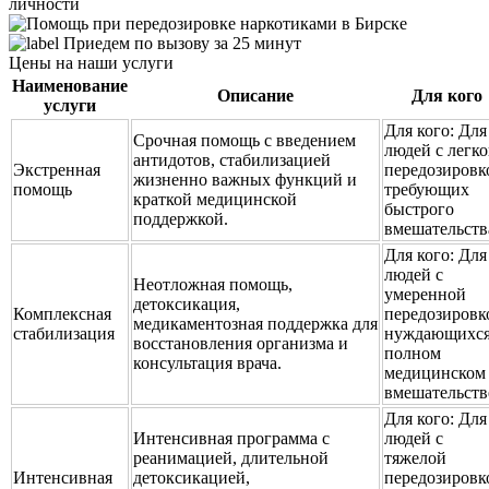
личности
Приедем по вызову за 25 минут
Цены на наши услуги
Наименование
Описание
Для кого
услуги
Для кого:
Для
Срочная помощь с введением
людей с легк
антидотов, стабилизацией
Экстренная
передозировк
жизненно важных функций и
помощь
требующих
краткой медицинской
быстрого
поддержкой.
вмешательств
Для кого:
Для
людей с
Неотложная помощь,
умеренной
детоксикация,
Комплексная
передозировк
медикаментозная поддержка для
стабилизация
нуждающихся
восстановления организма и
полном
консультация врача.
медицинском
вмешательств
Для кого:
Для
Интенсивная программа с
людей с
реанимацией, длительной
тяжелой
Интенсивная
детоксикацией,
передозировк