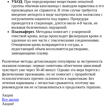
УБОД
. При передозировке веществами опиатной
группы обычная капельница с выводом наркотика и его
производных не справится. В этом случае требуется
введение антидота в виде налтрексона или налоксона с
погружением пациента под наркоз. Процедура
проводится в стационаре, длится около 4-8 часов, не
вызывая болезненных ощущений.
Плазмаферез
. Методика помогает с ускоренной
очисткой крови, когда происходит фильтрация крови и
удаление из нее части с токсическими соединениями.
Очищенная кровь возвращается в сосуды, а
недостающий объем восполняется растворами,
замещающими плазму.
Различные методы детоксикации популярны за экстренность
оказания помощи: первые симптомы облегчения зависимый
чувствует уже через 30-40 минут. Однако эта мера борется с
физическими признаками, но не помогает с проработкой
психологических причин склонности к наркотикам. Без
лечения наркоманы с легкостью срываются, поэтому мы
рекомендуем им не останавливаться и продолжить терапию.
Акции
Все акции
Акция!
С