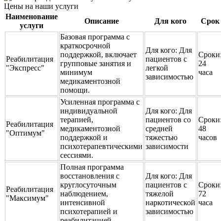
Цены на наши услуги
Наименование
Описание
Для кого
Срок
услуги
Базовая программа с
краткосрочной
Для кого:
Для
поддержкой, включает
Сроки
Реабилитация
пациентов с
групповые занятия и
24
"Экспресс"
легкой
минимум
часа
зависимостью
медикаментозной
помощи.
Усиленная программа с
индивидуальной
Для кого:
Для
терапией,
пациентов со
Сроки
Реабилитация
медикаментозной
средней
48
"Оптимум"
поддержкой и
тяжестью
часов
психотерапевтическими
зависимости
сессиями.
Полная программа
восстановления с
Для кого:
Для
круглосуточным
пациентов с
Сроки
Реабилитация
наблюдением,
тяжелой
72
"Максимум"
интенсивной
наркотической
часа
психотерапией и
зависимостью
реабилитацией.