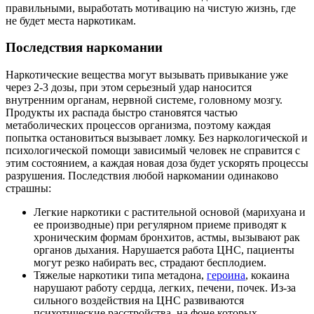
правильными, выработать мотивацию на чистую жизнь, где
не будет места наркотикам.
Последствия наркомании
Наркотические вещества могут вызывать привыкание уже
через 2-3 дозы, при этом серьезный удар наносится
внутренним органам, нервной системе, головному мозгу.
Продукты их распада быстро становятся частью
метаболических процессов организма, поэтому каждая
попытка остановиться вызывает ломку. Без наркологической и
психологической помощи зависимый человек не справится с
этим состоянием, а каждая новая доза будет ускорять процессы
разрушения. Последствия любой наркомании одинаково
страшны:
Легкие наркотики с растительной основой (марихуана и
ее производные) при регулярном приеме приводят к
хроническим формам бронхитов, астмы, вызывают рак
органов дыхания. Нарушается работа ЦНС, пациенты
могут резко набирать вес, страдают бесплодием.
Тяжелые наркотики типа метадона,
героина
, кокаина
нарушают работу сердца, легких, печени, почек. Из-за
сильного воздействия на ЦНС развиваются
психотические расстройства, на фоне которых