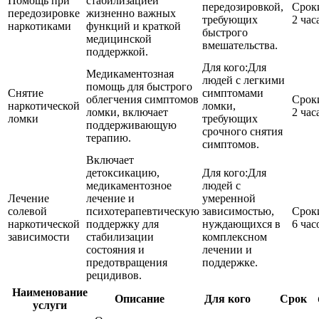
Помощь при
стабилизацией
передозировкой,
Срок
передозировке
жизненно важных
требующих
2 час
наркотиками
функций и краткой
быстрого
медицинской
вмешательства.
поддержкой.
Для кого:
Для
Медикаментозная
людей с легкими
помощь для быстрого
Снятие
симптомами
облегчения симптомов
Срок
наркотической
ломки,
ломки, включает
2 час
ломки
требующих
поддерживающую
срочного снятия
терапию.
симптомов.
Включает
детоксикацию,
Для кого:
Для
медикаментозное
людей с
Лечение
лечение и
умеренной
солевой
психотерапевтическую
зависимостью,
Срок
наркотической
поддержку для
нуждающихся в
6 час
зависимости
стабилизации
комплексном
состояния и
лечении и
предотвращения
поддержке.
рецидивов.
Наименование
Описание
Для кого
Срок
услуги