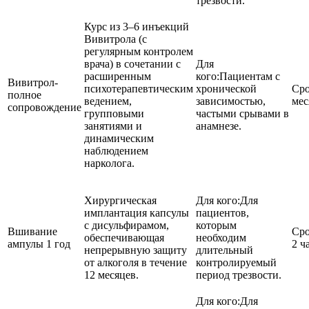
трезвости.
Курс из 3–6 инъекций
Вивитрола (с
регулярным контролем
врача) в сочетании с
Для
расширенным
кого:
Пациентам с
Вивитрол-
психотерапевтическим
хронической
Сро
полное
ведением,
зависимостью,
мес
сопровождение
групповыми
частыми срывами в
занятиями и
анамнезе.
динамическим
наблюдением
нарколога.
Хирургическая
Для кого:
Для
имплантация капсулы
пациентов,
с дисульфирамом,
которым
Вшивание
Сро
обеспечивающая
необходим
ампулы 1 год
2 ч
непрерывную защиту
длительный
от алкоголя в течение
контролируемый
12 месяцев.
период трезвости.
Для кого:
Для