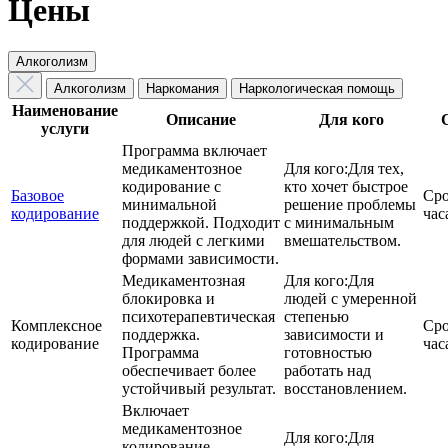
Цены
Алкоголизм
Алкоголизм
Наркомания
Наркологическая помощь
Наименование
Описание
Для кого
услуги
Программа включает
медикаментозное
Для кого:
Для тех,
кодирование с
кто хочет быстрое
Базовое
Сро
минимальной
решение проблемы
кодирование
час
поддержкой. Подходит
с минимальным
для людей с легкими
вмешательством.
формами зависимости.
Медикаментозная
Для кого:
Для
блокировка и
людей с умеренной
психотерапевтическая
степенью
Комплексное
Сро
поддержка.
зависимости и
кодирование
час
Программа
готовностью
обеспечивает более
работать над
устойчивый результат.
восстановлением.
Включает
медикаментозное
Для кого:
Для
кодирование,