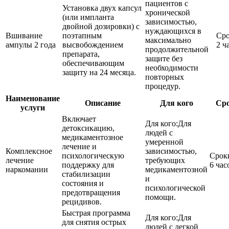
пациентов с
Установка двух капсул
хронической
(или импланта
зависимостью,
двойной дозировки) с
нуждающихся в
Вшивание
поэтапным
Сро
максимально
ампулы 2 года
высвобождением
2 ч
продолжительной
препарата,
защите без
обеспечивающим
необходимости
защиту на 24 месяца.
повторных
процедур.
Наименование
Описание
Для кого
Ср
услуги
Включает
Для кого:
Для
детоксикацию,
людей с
медикаментозное
умеренной
лечение и
Комплексное
зависимостью,
психологическую
Срок
лечение
требующих
поддержку для
6 час
наркомании
медикаментозной
стабилизации
и
состояния и
психологической
предотвращения
помощи.
рецидивов.
Быстрая программа
Для кого:
Для
для снятия острых
людей с легкой