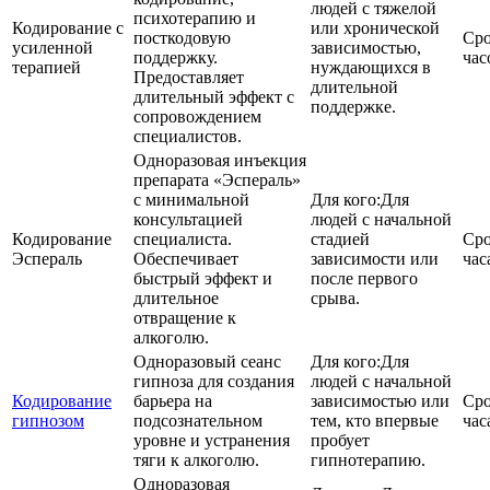
людей с тяжелой
психотерапию и
Кодирование с
или хронической
посткодовую
Сро
усиленной
зависимостью,
поддержку.
час
терапией
нуждающихся в
Предоставляет
длительной
длительный эффект с
поддержке.
сопровождением
специалистов.
Одноразовая инъекция
препарата «Эспераль»
с минимальной
Для кого:
Для
консультацией
людей с начальной
Кодирование
специалиста.
стадией
Сро
Эспераль
Обеспечивает
зависимости или
час
быстрый эффект и
после первого
длительное
срыва.
отвращение к
алкоголю.
Одноразовый сеанс
Для кого:
Для
гипноза для создания
людей с начальной
Кодирование
барьера на
зависимостью или
Сро
гипнозом
подсознательном
тем, кто впервые
час
уровне и устранения
пробует
тяги к алкоголю.
гипнотерапию.
Одноразовая