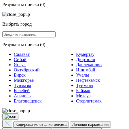
Результаты поиска (0)
Выбрать город
Результаты поиска (0)
Салават
Кумертау
Сибай
Дюртюли
Янаул
Давлеканово
Октябрьский
Ишимбай
Бирск
Учалы
Межгорье
Нефтекамск
Туймазы
Туймазы
Белебей
Баймак
Агидель
Мелеуз
Благовещенск
Стерлитамак
Кодирование от алкоголизма
Лечение наркомании