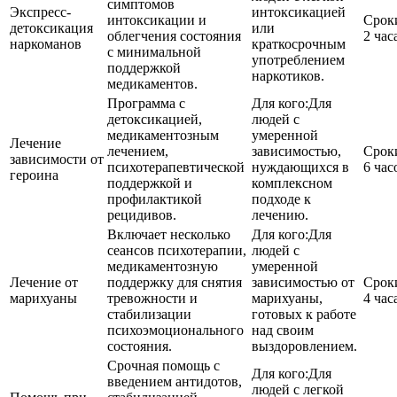
симптомов
Экспресс-
интоксикацией
интоксикации и
Срок
детоксикация
или
облегчения состояния
2 час
наркоманов
краткосрочным
с минимальной
употреблением
поддержкой
наркотиков.
медикаментов.
Программа с
Для кого:
Для
детоксикацией,
людей с
медикаментозным
умеренной
Лечение
лечением,
зависимостью,
Срок
зависимости от
психотерапевтической
нуждающихся в
6 час
героина
поддержкой и
комплексном
профилактикой
подходе к
рецидивов.
лечению.
Включает несколько
Для кого:
Для
сеансов психотерапии,
людей с
медикаментозную
умеренной
Лечение от
поддержку для снятия
зависимостью от
Срок
марихуаны
тревожности и
марихуаны,
4 час
стабилизации
готовых к работе
психоэмоционального
над своим
состояния.
выздоровлением.
Срочная помощь с
Для кого:
Для
введением антидотов,
людей с легкой