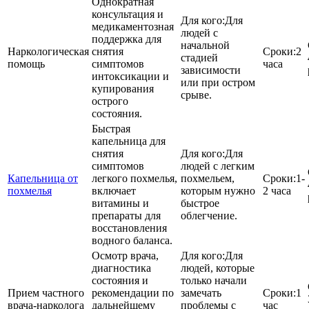
Однократная
консультация и
Для кого:
Для
медикаментозная
людей с
поддержка для
начальной
Наркологическая
снятия
Сроки:
2
стадией
помощь
симптомов
часа
зависимости
интоксикации и
или при остром
купирования
срыве.
острого
состояния.
Быстрая
капельница для
снятия
Для кого:
Для
симптомов
людей с легким
Капельница от
легкого похмелья,
похмельем,
Сроки:
1-
похмелья
включает
которым нужно
2 часа
витамины и
быстрое
препараты для
облегчение.
восстановления
водного баланса.
Осмотр врача,
Для кого:
Для
диагностика
людей, которые
состояния и
только начали
Прием частного
рекомендации по
замечать
Сроки:
1
врача-нарколога
дальнейшему
проблемы с
час