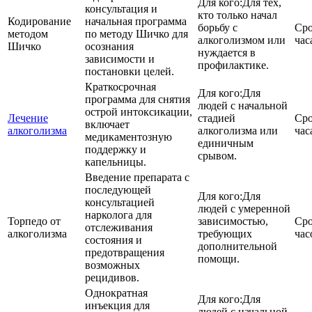
Для кого:
Для тех,
консультация и
кто только начал
Кодирование
начальная программа
борьбу с
Сро
методом
по методу Шичко для
алкоголизмом или
час
Шичко
осознания
нуждается в
зависимости и
профилактике.
постановки целей.
Краткосрочная
Для кого:
Для
программа для снятия
людей с начальной
острой интоксикации,
Лечение
стадией
Сро
включает
алкоголизма
алкоголизма или
час
медикаментозную
единичным
поддержку и
срывом.
капельницы.
Введение препарата с
последующей
Для кого:
Для
консультацией
людей с умеренной
нарколога для
Торпедо от
зависимостью,
Сро
отслеживания
алкоголизма
требующих
час
состояния и
дополнительной
предотвращения
помощи.
возможных
рецидивов.
Однократная
Для кого:
Для
инъекция для
людей с начальной