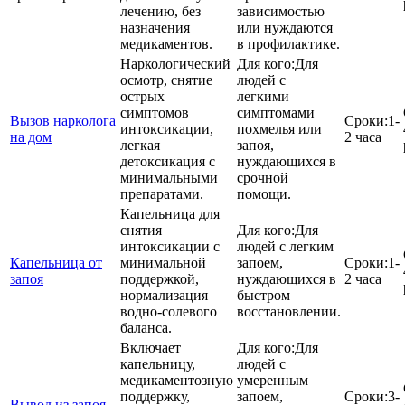
лечению, без
зависимостью
назначения
или нуждаются
медикаментов.
в профилактике.
Наркологический
Для кого:
Для
осмотр, снятие
людей с
острых
легкими
симптомов
симптомами
Вызов нарколога
Сроки:
1-
интоксикации,
похмелья или
на дом
2 часа
легкая
запоя,
детоксикация с
нуждающихся в
минимальными
срочной
препаратами.
помощи.
Капельница для
снятия
Для кого:
Для
интоксикации с
людей с легким
Капельница от
минимальной
запоем,
Сроки:
1-
запоя
поддержкой,
нуждающихся в
2 часа
нормализация
быстром
водно-солевого
восстановлении.
баланса.
Включает
Для кого:
Для
капельницу,
людей с
медикаментозную
умеренным
поддержку,
запоем,
Сроки:
3-
Вывод из запоя