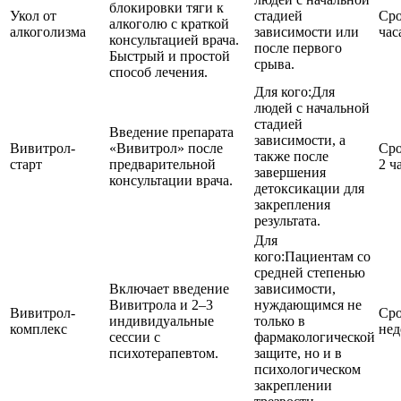
блокировки тяги к
Укол от
стадией
Сро
алкоголю с краткой
алкоголизма
зависимости или
час
консультацией врача.
после первого
Быстрый и простой
срыва.
способ лечения.
Для кого:
Для
людей с начальной
стадией
Введение препарата
зависимости, а
Вивитрол-
«Вивитрол» после
Сро
также после
старт
предварительной
2 ч
завершения
консультации врача.
детоксикации для
закрепления
результата.
Для
кого:
Пациентам со
средней степенью
Включает введение
зависимости,
Вивитрола и 2–3
нуждающимся не
Вивитрол-
Сро
индивидуальные
только в
комплекс
нед
сессии с
фармакологической
психотерапевтом.
защите, но и в
психологическом
закреплении