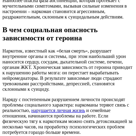
Наиболее опасна фаза абстиненции, которая протекает с
мучительными симптомами, вызывая сильные изменения в
настроении – наркоман становится агрессивным,
раздражительным, склонным к суицидальным действиям.
В чем социальная опасность
зависимости от героина
Наркотик, известный как «белая смерть», разрушает
внутренние органы и системы, при этом наибольший урон
наносится сердцу, сосудам, дыхательной системе, печени,
органам ЖКТ. Хроническая зависимость от героина приводит
к нарушению работы мозга: он перестает вырабатывать
нейромедиаторы. В результате зависимые люди страдают
тревожными расстройствами, депрессией, становятся
склонными к суициду.
Наряду с постепенным разрушением личности происходят
проблемы социального характера: наркоманы теряют связь с
реальностью,
нарушается личная жизнь
и семейные
отношения, начинаются проблемы на работе. Если
физическую тягу к наркотикам можно снять детоксикацией за
несколько часов, на проработку психологических проблем
потребуется гораздо больше времени.