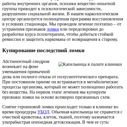
работы внутренних органов, психики вещество опиатной
группы приводит к психологической зависимости,
разрушению социальной жизни. В нашем наркологическом
центре организуется полноценная программа восстановления
в условиях стационара. Мы проводим лечение поэтапно – от
устранения признаков
ломки
или передозировки до
разработки курса психотерапии, чтобы добиться стойкой
ремиссии и защитить наркомана от возвращения к старому.
Купирование последствий ломки
Абстинентный синдром
возникает на фоне
уменьшения привычной
дозы или полного отказа от полусинтетического препарата.
При постоянном приеме он встраивается в метаболические
процессы организма, который не может полноценно работать
без вещества. На первом этапе лечения мы купируем
признаки ломки на основе всемирно признанных схем.
Снятие героиновой ломки происходит только в клинике во
время процедуры
УБОД
. Обычная капельница не справится с
очисткой кровотока, клеток, тканей, поэтому назначается
ультрабыстрая опиоидная детоксикация. В чем ее суть: