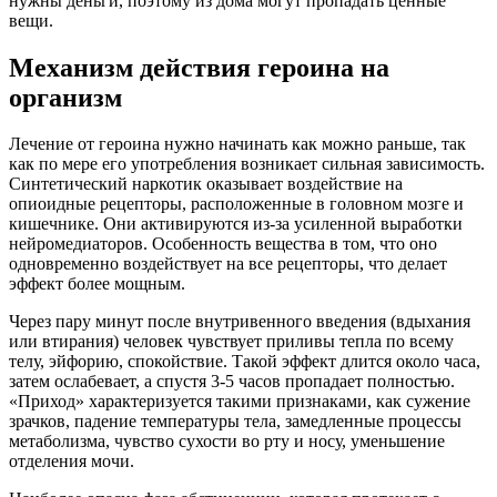
нужны деньги, поэтому из дома могут пропадать ценные
вещи.
Механизм действия героина на
организм
Лечение от героина нужно начинать как можно раньше, так
как по мере его употребления возникает сильная зависимость.
Синтетический наркотик оказывает воздействие на
опиоидные рецепторы, расположенные в головном мозге и
кишечнике. Они активируются из-за усиленной выработки
нейромедиаторов. Особенность вещества в том, что оно
одновременно воздействует на все рецепторы, что делает
эффект более мощным.
Через пару минут после внутривенного введения (вдыхания
или втирания) человек чувствует приливы тепла по всему
телу, эйфорию, спокойствие. Такой эффект длится около часа,
затем ослабевает, а спустя 3-5 часов пропадает полностью.
«Приход» характеризуется такими признаками, как сужение
зрачков, падение температуры тела, замедленные процессы
метаболизма, чувство сухости во рту и носу, уменьшение
отделения мочи.