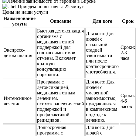
Приедем по вызову за 25 минут
Цены на наши услуги
Наименование
Описание
Для кого
Срок
услуги
Быстрая детоксикация
Для кого:
Для
организма с
людей с
медикаментозной
начальной
поддержкой для
Сроки:
Экспресс-
стадией
снятия симптомов
2-3
детоксикация
зависимости
отмены. Включает
часа
или после
краткую
краткосрочного
консультацию
употребления.
нарколога.
Программа с
Для кого:
Для
детоксикацией,
людей с
медикаментозным
умеренной
Сроки:
Интенсивное
лечением,
зависимостью,
4-6
лечение
психотерапевтической
нуждающихся
часов
поддержкой и
в комплексном
профилактикой
подходе к
рецидивов.
лечению.
Долгосрочная
Для кого:
Для
программа с
людей с