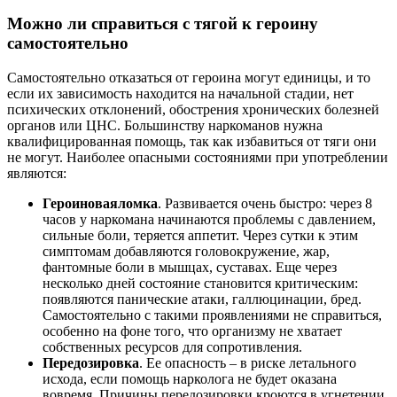
Можно ли справиться с тягой к героину
самостоятельно
Самостоятельно отказаться от героина могут единицы, и то
если их зависимость находится на начальной стадии, нет
психических отклонений, обострения хронических болезней
органов или ЦНС. Большинству наркоманов нужна
квалифицированная помощь, так как избавиться от тяги они
не могут. Наиболее опасными состояниями при употреблении
являются:
Героиновая
ломка
. Развивается очень быстро: через 8
часов у наркомана начинаются проблемы с давлением,
сильные боли, теряется аппетит. Через сутки к этим
симптомам добавляются головокружение, жар,
фантомные боли в мышцах, суставах. Еще через
несколько дней состояние становится критическим:
появляются панические атаки, галлюцинации, бред.
Самостоятельно с такими проявлениями не справиться,
особенно на фоне того, что организму не хватает
собственных ресурсов для сопротивления.
Передозировка
. Ее опасность – в риске летального
исхода, если помощь нарколога не будет оказана
вовремя. Причины передозировки кроются в угнетении