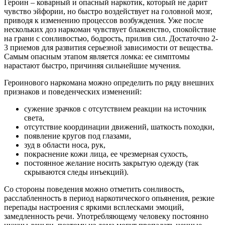
Героин – коварный и опасный наркотик, который не дарит
чувство эйфории, но быстро воздействует на головной мозг,
приводя к изменению процессов возбуждения. Уже после
нескольких доз наркоман чувствует блаженство, спокойствие
на грани с сонливостью, бодрость, прилив сил. Достаточно 2-
3 приемов для развития серьезной зависимости от вещества.
Самым опасным этапом является ломка: ее симптомы
нарастают быстро, причиняя сильнейшие мучения.
Героинового наркомана можно определить по ряду внешних
признаков и поведенческих изменений:
сужение зрачков с отсутствием реакции на источник
света,
отсутствие координации движений, шаткость походки,
появление кругов под глазами,
зуд в области носа, рук,
покраснение кожи лица, ее чрезмерная сухость,
постоянное желание носить закрытую одежду (так
скрываются следы инъекций).
Со стороны поведения можно отметить сонливость,
расслабленность в период наркотического опьянения, резкие
перепады настроения с яркими всплесками эмоций,
замедленность речи. Употребляющему человеку постоянно