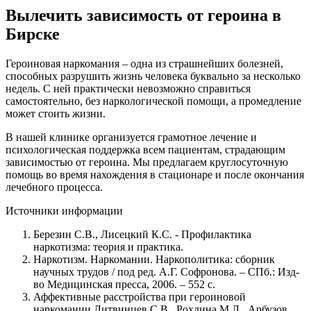
Вылечить зависимость от героина в
Бирске
Героиновая наркомания – одна из страшнейших болезней,
способных разрушить жизнь человека буквально за несколько
недель. С ней практически невозможно справиться
самостоятельно, без наркологической помощи, а промедление
может стоить жизни.
В нашей клинике организуется грамотное лечение и
психологическая поддержка всем пациентам, страдающим
зависимостью от героина. Мы предлагаем круглосуточную
помощь во время нахождения в стационаре и после окончания
лечебного процесса.
Источники информации
Березин С.В., Лисецкий К.С. - Профилактика
наркотизма: теория и практика.
Наркотизм. Наркомании. Наркополитика: сборник
научных трудов / под ред. А.Г. Софронова. – СПб.: Изд-
во Медицинская пресса, 2006. – 552 с.
Аффективные расстройства при героиновой
наркомании Литвинцев С.В., Рохлина М.Л., Арбузов