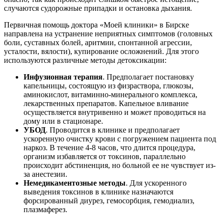
случаются судорожные припадки и остановка дыхания.
Первичная помощь доктора «Моей клиники» в Бирске
направлена на устранение неприятных симптомов (головных
боли, суставных болей, аритмии, спонтанной агрессии,
усталости, вялости), купирование осложнений. Для этого
используются различные методы детоксикации:
Инфузионная терапия
. Предполагает постановку
капельницы, состоящую из физраствора, глюкозы,
аминокислот, витаминно-минерального комплекса,
лекарственных препаратов. Капельное вливание
осуществляется внутривенно и может проводиться на
дому или в стационаре.
УБОД
. Проводится в клинике и предполагает
ускоренную очистку крови с погружением пациента под
наркоз. В течение 4-8 часов, что длится процедура,
организм избавляется от токсинов, параллельно
происходит абстиненция, но больной ее не чувствует из-
за анестезии.
Немедикаментозные методы
. Для ускоренного
выведения токсинов в клинике назначаются
форсированный диурез, гемосорбция, гемодиализ,
плазмаферез.