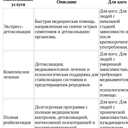
Описание
Для кого
услуги
Для кого:
Для
людей с
Быстрая медицинская помощь,
начальной
Экспресс-
направленная на снятие острых
стадией
детоксикация
симптомов и детоксикацию
зависимости 
организма.
после
краткосрочно
употребления.
Для кого:
Для
людей с
Детоксикация,
умеренной
медикаментозное лечение и
зависимостью
Комплексное
психологическая поддержка для
требующих
лечение
стабилизации состояния и
медикаментоз
предотвращения рецидивов.
и
психологичес
помощи.
Для кого:
Для
Долгосрочная программа с
людей с
полным медицинским
хронической
Полная
контролем, детоксикацией,
зависимостью
реабилитация
интенсивной психотерапией и
нуждающихся
посттерапевтической
длительном