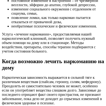
постоянное изменение в настроении – от чрезмерной
веселости, эйфории до апатии, глубокой депрессии,
изменение социального окружения с отдалением от
социума, семьи,
появление ломки, как только наркоман пытается
отказаться от привычной дозы,
необратимые психические и физические изменения.
Услуга «лечение наркомании», предоставляемая нашей
наркологической клиникой, позволяет получить нужный
объем помощи на дому или в стационаре. Методы
воздействия, препараты, способы терапии подбираются с
учетом состояния больного.
Когда возможно лечить наркоманию на
дому
Наркотическая зависимость выражается в сильной тяге к
различным веществам (спайсам, героину, солям, мефедрону).
Преодолеть ее самостоятельно человек не может, особенно
если он употребляет вещества слишком долго. Зависимые до
последнего отрицают факт своего пристрастия, не признают
заболевание, пока дело не доходит до серьезных изменений в
физическом здоровье и психике.