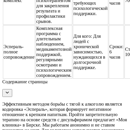
комплекс
психотерапевтом
70
требующих
часов
для закрепления
психологической
результата и
поддержки.
профилактики
срывов.
Комплексная
программа с
Для кого:
Для
длительным
людей с
наблюдением,
Эспераль-
хронической
Сроки:
медикаментозной
Ст
полное
зависимостью,
6
поддержкой,
10
сопровождение
нуждающихся в
часов
регулярными
долгосрочной
осмотрами и
поддержке.
психологическим
сопровождением.
Содержание страницы
Эффективным методом борьбы с тягой к алкоголю является
кодировка «Эспераль», которая формирует негативное
отношение к крепким напиткам. Пройти запретительную
терапию на основе средств с дисульфирамом предлагает «Моя
клиника» в Бирске. Мы работаем анонимно и не ставим