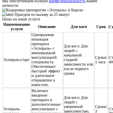
Мы обеспечиваем полную
конфиденциальность
вашей
личности
Приедем по вызову за 25 минут
Цены на наши услуги
Наименование
Описание
Для кого
Срок
Ст
услуги
Одноразовая
инъекция
препарата
Для кого:
Для
«Эспераль» с
людей с
минимальной
начальной
консультацией
Сроки:
Ст
Эспераль-старт
стадией
специалиста.
1 часа
40
зависимости или
Обеспечивает
после первого
быстрый эффект
срыва.
и длительное
отвращение к
алкоголю.
Включает
введение
Для кого:
Для
препарата и
людей с
дополнительные
умеренной
Сроки:
Эспераль-
консультации с
Ст
зависимостью,
3