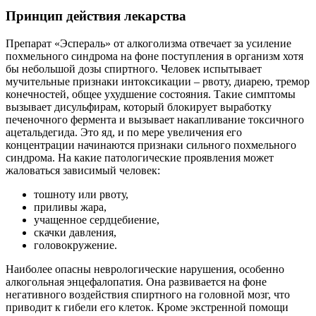
Принцип действия лекарства
Препарат «Эспераль» от алкоголизма отвечает за усиление
похмельного синдрома на фоне поступления в организм хотя
бы небольшой дозы спиртного. Человек испытывает
мучительные признаки интоксикации – рвоту, диарею, тремор
конечностей, общее ухудшение состояния. Такие симптомы
вызывает дисульфирам, который блокирует выработку
печеночного фермента и вызывает накапливание токсичного
ацетальдегида. Это яд, и по мере увеличения его
концентрации начинаются признаки сильного похмельного
синдрома. На какие патологические проявления может
жаловаться зависимый человек:
тошноту или рвоту,
приливы жара,
учащенное сердцебиение,
скачки давления,
головокружение.
Наиболее опасны неврологические нарушения, особенно
алкогольная энцефалопатия. Она развивается на фоне
негативного воздействия спиртного на головной мозг, что
приводит к гибели его клеток. Кроме экстренной помощи