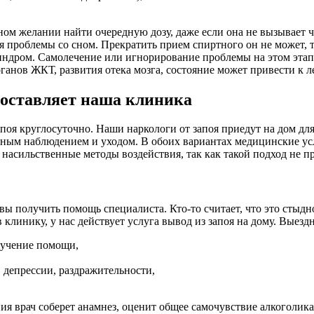
м желании найти очередную дозу, даже если она не вызывает чу
я проблемы со сном. Прекратить прием спиртного он не может, т
индром. Самолечение или игнорирование проблемы на этом этап
ганов ЖКТ, развития отека мозга, состояние может привести к л
доставляет наша клиника
поя круглосуточно. Наши наркологи от запоя приедут на дом дл
очным наблюдением и уходом. В обоих вариантах медицинские у
 насильственные методы воздействия, так как такой подход не п
 получить помощь специалиста. Кто-то считает, что это стыдно,
 клинику, у нас действует услуга вывод из запоя на дому. Выез
лучение помощи,
, депрессии, раздражительности,
ия врач соберет анамнез, оценит общее самочувствие алкоголик