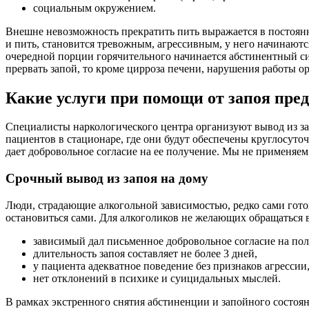
социальным окружением.
Внешне невозможность прекратить пить выражается в постоянно
и пить, становится тревожным, агрессивным, у него начинаютс
очередной порции горячительного начинается абстинентный с
прервать запой, то кроме цирроза печени, нарушения работы ор
Какие услуги при помощи от запоя пре
Специалисты наркологического центра организуют вывод из за
пациентов в стационаре, где они будут обеспечены круглосут
дает добровольное согласие на ее получение. Мы не применяем
Срочный вывод из запоя на дому
Люди, страдающие алкогольной зависимостью, редко сами готовы
остановиться сами. Для алкоголиков не желающих обращаться в
зависимый дал письменное добровольное согласие на по
длительность запоя составляет не более 3 дней,
у пациента адекватное поведение без признаков агрессии
нет отклонений в психике и суицидальных мыслей.
В рамках экстренного снятия абстиненции и запойного состоян