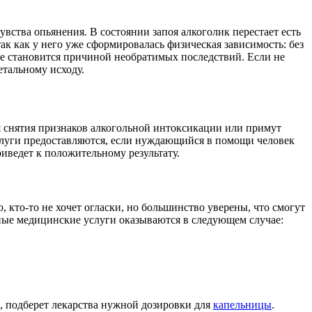
вства опьянения. В состоянии запоя алкоголик перестает есть
ак как у него уже сформировалась физическая зависимость: без
е становится причиной необратимых последствий. Если не
етальному исходу.
я снятия признаков алкогольной интоксикации или примут
слуги предоставляются, если нуждающийся в помощи человек
риведет к положительному результату.
 кто-то не хочет огласки, но большинство уверены, что смогут
дные медицинские услуги оказываются в следующем случае:
а, подберет лекарства нужной дозировки для
капельницы
.