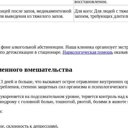
восстановлении.
ицей после запоя, медикаментозной
Для кого:
Для людей с тяж
я выведения из тяжелого запоя.
запоем, требующих длител
фоне алкогольной абстиненции. Наша клиника организует экстре
 по детоксикации в стационаре.
Наркологическая помощь
оказыва
менного вмешательства
 дней и больше, что вызывает острое отравление внутренних ор
отребления, степени защитных сил организма и психологического
 укореняется на подсознательном уровне, теряется контроль над
индрому с головной болью, тошнотой, рвотой, болями в животе
и:
е, склонность к депрессиям),