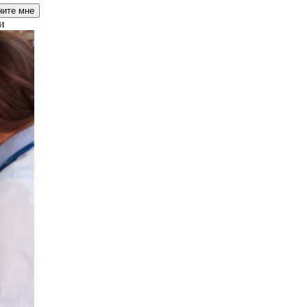
ните мне
и