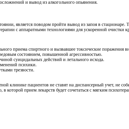
осложнений и вывод из алкогольного опьянения.
тоянии, является поводом пройти вывод из запоя в стационаре. 
терапии с аппаратными технологиями для ускоренной очистки кр
льного приема спиртного и вызвавшее токсические поражения в
редовым состоянием, повышенной агрессивностью.
ичиной суицидальных действий и летального исхода.
зменений психики.
тками трезвости.
ной клинике пациентов не ставят на диспансерный учет, не соб
 в которой прием лекарств будет сочетаться с мягким психотер