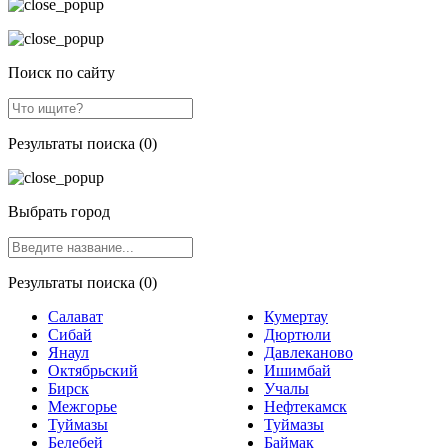
Поиск по сайту
Результаты поиска (0)
Выбрать город
Результаты поиска (0)
Салават
Кумертау
Сибай
Дюртюли
Янаул
Давлеканово
Октябрьский
Ишимбай
Бирск
Учалы
Межгорье
Нефтекамск
Туймазы
Туймазы
Белебей
Баймак