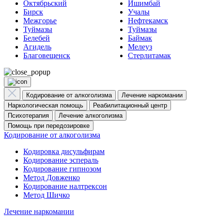
Октябрьский
Ишимбай
Бирск
Учалы
Межгорье
Нефтекамск
Туймазы
Туймазы
Белебей
Баймак
Агидель
Мелеуз
Благовещенск
Стерлитамак
Кодирование от алкоголизма
Лечение наркомании
Наркологическая помощь
Реабилитационный центр
Психотерапия
Лечение алкоголизма
Помощь при передозировке
Кодирование от алкоголизма
Кодировка дисульфирам
Кодирование эспераль
Кодирование гипнозом
Метод Довженко
Кодирование налтрексон
Метод Шичко
Лечение наркомании