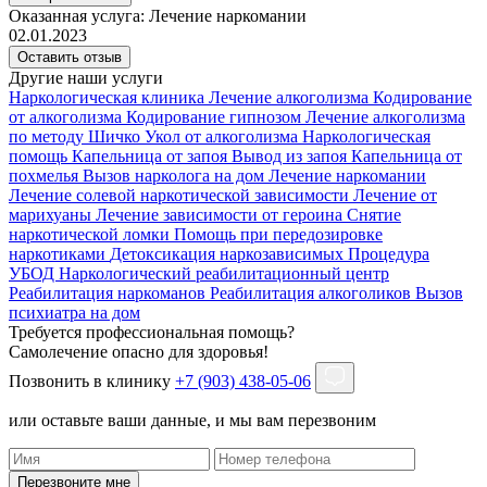
Оказанная услуга:
Лечение наркомании
02.01.2023
Оставить отзыв
Другие наши услуги
Наркологическая клиника
Лечение алкоголизма
Кодирование
от алкоголизма
Кодирование гипнозом
Лечение алкоголизма
по методу Шичко
Укол от алкоголизма
Наркологическая
помощь
Капельница от запоя
Вывод из запоя
Капельница от
похмелья
Вызов нарколога на дом
Лечение наркомании
Лечение солевой наркотической зависимости
Лечение от
марихуаны
Лечение зависимости от героина
Снятие
наркотической ломки
Помощь при передозировке
наркотиками
Детоксикация наркозависимых
Процедура
УБОД
Наркологический реабилитационный центр
Реабилитация наркоманов
Реабилитация алкоголиков
Вызов
психиатра на дом
Требуется профессиональная помощь?
Самолечение опасно для здоровья!
Позвонить в клинику
+7 (903) 438-05-06
или оставьте ваши данные, и мы вам перезвоним
Перезвоните мне