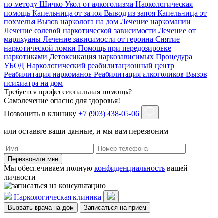
по методу Шичко
Укол от алкоголизма
Наркологическая
помощь
Капельница от запоя
Вывод из запоя
Капельница от
похмелья
Вызов нарколога на дом
Лечение наркомании
Лечение солевой наркотической зависимости
Лечение от
марихуаны
Лечение зависимости от героина
Снятие
наркотической ломки
Помощь при передозировке
наркотиками
Детоксикация наркозависимых
Процедура
УБОД
Наркологический реабилитационный центр
Реабилитация наркоманов
Реабилитация алкоголиков
Вызов
психиатра на дом
Требуется профессиональная помощь?
Самолечение опасно для здоровья!
Позвонить в клинику
+7 (903) 438-05-06
или оставьте ваши данные, и мы вам перезвоним
Перезвоните мне
Мы обеспечиваем полную
конфиденциальность
вашей
личности
Наркологическая клиника
Вызвать врача на дом
Записаться на прием