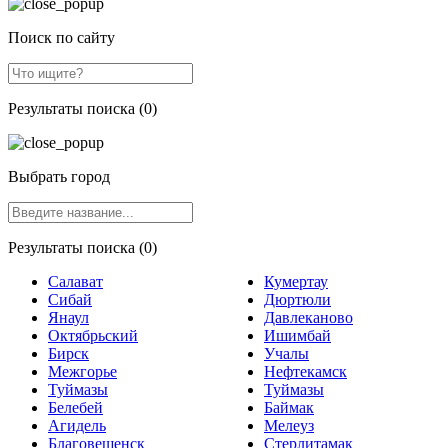
Поиск по сайту
Результаты поиска (0)
Выбрать город
Результаты поиска (0)
Салават
Кумертау
Сибай
Дюртюли
Янаул
Давлеканово
Октябрьский
Ишимбай
Бирск
Учалы
Межгорье
Нефтекамск
Туймазы
Туймазы
Белебей
Баймак
Агидель
Мелеуз
Благовещенск
Стерлитамак